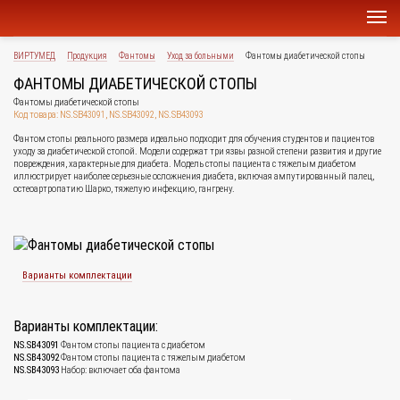
ВИРТУМЕД
Продукция
Фантомы
Уход за больными
Фантомы диабетической стопы
ФАНТОМЫ ДИАБЕТИЧЕСКОЙ СТОПЫ
Фантомы диабетической стопы
Код товара: NS.SB43091, NS.SB43092, NS.SB43093
Фантом стопы реального размера идеально подходит для обучения студентов и пациентов
уходу за диабетической стопой. Модели содержат три язвы разной степени развития и другие
повреждения, характерные для диабета. Модель стопы пациента с тяжелым диабетом
иллюстрирует наиболее серьезные осложнения диабета, включая ампутированный палец,
остеоартропатию Шарко, тяжелую инфекцию, гангрену.
Варианты комплектации
Варианты комплектации:
NS.SB43091
Фантом стопы пациента с диабетом
NS.SB43092
Фантом стопы пациента с тяжелым диабетом
NS.SB43093
Набор: включает оба фантома