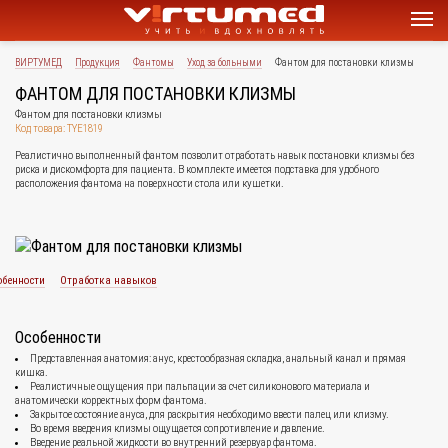
ВИРТУМЕД
Продукция
Фантомы
Уход за больными
Фантом для постановки клизмы
ФАНТОМ ДЛЯ ПОСТАНОВКИ КЛИЗМЫ
Фантом для постановки клизмы
Код товара: TYE1819
Реалистично выполненный фантом позволит отработать навык постановки клизмы без
риска и дискомфорта для пациента. В комплекте имеется подставка для удобного
расположения фантома на поверхности стола или кушетки.
обенности
Отработка навыков
Особенности
Представленная анатомия: анус, крестообразная складка, анальный канал и прямая
кишка.
Реалистичные ощущения при пальпации за счет силиконового материала и
анатомически корректных форм фантома.
Закрытое состояние ануса, для раскрытия необходимо ввести палец или клизму.
Во время введения клизмы ощущается сопротивление и давление.
Введение реальной жидкости во внутренний резервуар фантома.