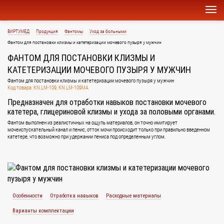
ВИРТУМЕД
Продукция
Фантомы
Уход за больными
Фантом для постановки клизмы и катетеризации мочевого пузыря у мужчин
ФАНТОМ ДЛЯ ПОСТАНОВКИ КЛИЗМЫ И
КАТЕТЕРИЗАЦИИ МОЧЕВОГО ПУЗЫРЯ У МУЖЧИН
Фантом для постановки клизмы и катетеризации мочевого пузыря у мужчин
Код товара: KN.LM-109, KN.LM-109МА
Предназначен для отработки навыков постановки мочевого
катетера, глицериновой клизмы и ухода за половыми органами.
Фантом выполнен из реалистичных на ощупь материалов, он точно имитирует
мочеиспускательный канал и пенис, отток мочи происходит только при правильно введенном
катетере, что возможно при удержании пениса под определенным углом.
Особенности
Отработка навыков
Расходные материалы
Варианты комплектации