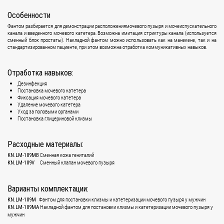
Особенности
Фантом разбирается для демонстрации расположениямочевого пузыря и мочеиспускательного
канала и введенного мочевого катетера. Возможна имитация стриктуры канала (используется
сменный блок простаты). Накладной фантом можно использовать как на манекене, так и на
стандартизированном пациенте, при этом возможна отработка коммуникативных навыков.
Отработка навыков:
Дезинфекция
Постановка мочевого катетера
Фиксация мочевого катетера
Удаление мочевого катетера
Уход за половыми органами
Постановка глицериновой клизмы
Расходные материалы:
Сменная кожа гениталий
KN.LM-109MB
Сменный клапан мочевого пузыря
KN.LM-109V
Варианты комплектации:
Фантом для постановки клизмы и катетеризации мочевого пузыря у мужчин
KN.LM-109M
Накладной фантом для постановки клизмы и катетеризации мочевого пузыря у
KN.LM-109MA
мужчин