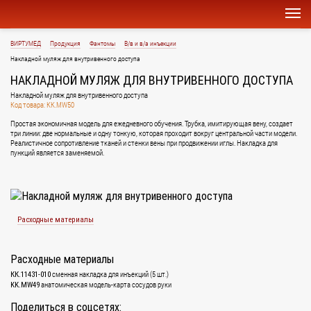
ВИРТУМЕД
Продукция
Фантомы
В/в и в/а инъекции
Накладной муляж для внутривенного доступа
НАКЛАДНОЙ МУЛЯЖ ДЛЯ ВНУТРИВЕННОГО ДОСТУПА
Накладной муляж для внутривенного доступа
Код товара: KK.MW50
Простая экономичная модель для ежедневного обучения. Трубка, имитирующая вену, создает
три линии: две нормальные и одну тонкую, которая проходит вокруг центральной части модели.
Реалистичное сопротивление тканей и стенки вены при продвижении иглы. Накладка для
пункций является заменяемой.
Расходные материалы
Расходные материалы
сменная накладка для инъекций (5 шт.)
КК.11431‐010
анатомическая модель-карта сосудов руки
KK.MW49
Поделиться в соцсетях: