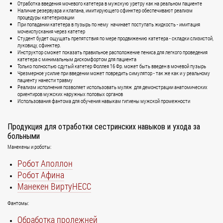
Отработка введения мочевого катетера в мужскую уретру как на реальном пациенте
Наличие резервуара и клапана, имитирующего сфинктер обеспечивают реализм
процедуры катетеризации
При попадании катетера в пузырь по нему начинает поступать жидкость - имитация
мочеиспускания через катетер
Студент будет ощущать препятствия по мере продвижению катетера - складки слизистой,
луковицу, сфинктер.
Инструктор сможет показать правильное расположение пениса для легкого проведения
катетера с минимальным дискомфортом для пациента
Только полностью сдутый катетер Фоллея 16 Фр. может быть введен в мочевой пузырь
Чрезмерное усилие при введении может повредить симулятор - так же как и у реальному
пациенту нанести травму
Реализм исполнения позволяет использовать муляж для демонстрации анатомических
ориентиров мужских наружных половых органов
Использования фантома для обучения навыкам гигиены мужской промежности
Продукция для отработки сестринских навыков и ухода за
больными
Манекены и роботы:
Робот Аполлон
Робот Афина
Манекен ВиртуНЕСС
Фантомы:
Обработка пролежней