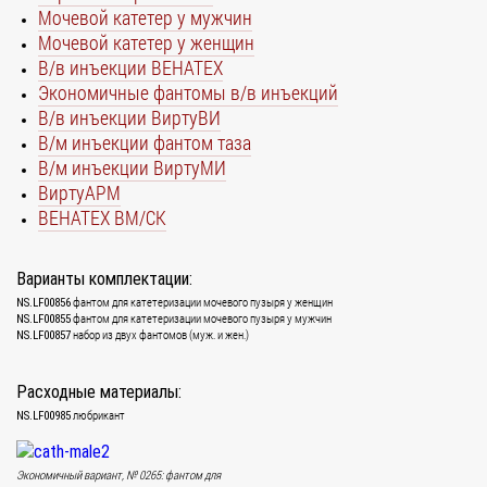
Мочевой катетер у мужчин
Мочевой катетер у женщин
В/в инъекции ВЕНАТЕХ
Экономичные фантомы в/в инъекций
В/в инъекции ВиртуВИ
В/м инъекции фантом таза
В/м инъекции ВиртуМИ
ВиртуАРМ
ВЕНАТЕХ ВМ/СК
Варианты комплектации:
фантом для катетеризации мочевого пузыря у женщин
NS.LF00856
фантом для катетеризации мочевого пузыря у мужчин
NS.LF00855
набор из двух фантомов (муж. и жен.)
NS.LF00857
Расходные материалы:
любрикант
NS.LF00985
Экономичный вариант, № 0265: фантом для