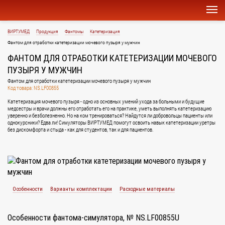
ВИРТУМЕД
Продукция
Фантомы
Катетеризация
Фантом для отработки катетеризации мочевого пузыря у мужчин
ФАНТОМ ДЛЯ ОТРАБОТКИ КАТЕТЕРИЗАЦИИ МОЧЕВОГО
ПУЗЫРЯ У МУЖЧИН
Фантом для отработки катетеризации мочевого пузыря у мужчин
Код товара: NS.LF00855
Катетеризация мочевого пузыря - одно из основных умений ухода за больными и будущие
медсестры и врачи должны его отработать его на практике, уметь выполнять катетеризацию
уверенно и безболезненно. Но на ком тренироваться? Найдутся ли добровольцы пациенты или
однокурсники? Едва ли! Симуляторы ВИРТУМЕД помогут освоить навык катетеризации уретры
без дискомфорта и стыда - как для студентов, так и для пациентов.
Особенности
Варианты комплектации
Расходные материалы
Особенности фантома-симулятора, № NS.LF00855U