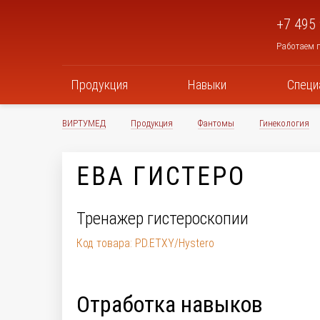
+7 495
Работаем п
Продукция
Навыки
Специ
ВИРТУМЕД
Продукция
Фантомы
Гинекология
ЕВА ГИСТЕРО
Тренажер гистероскопии
Код товара: PD.ETXY/Hystero
Отработка навыков