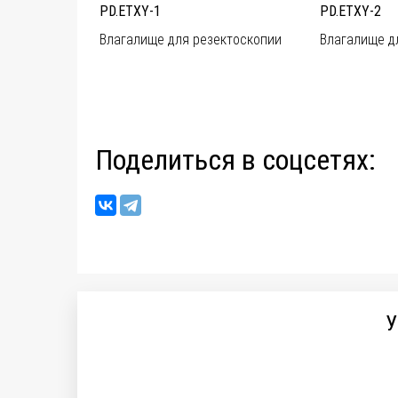
PD.ETXY-1
PD.ETXY-2
Влагалище для резектоскопии
Влагалище д
Поделиться в соцсетях:
У