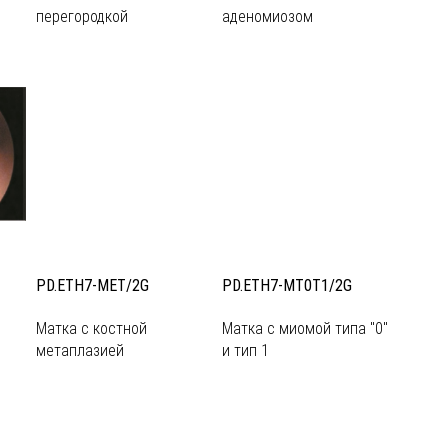
перегородкой
аденомиозом
PD.ETH7-MET/2G
PD.ETH7-MT0T1/2G
Матка с костной
Матка с миомой типа "0"
метаплазией
и тип 1