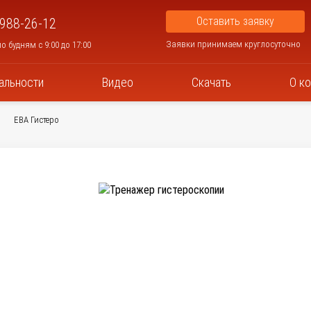
Оставить заявку
 988-26-12
Заявки принимаем круглосуточно
о будням с 9:00 до 17:00
альности
Видео
Скачать
О к
ЕВА Гистеро