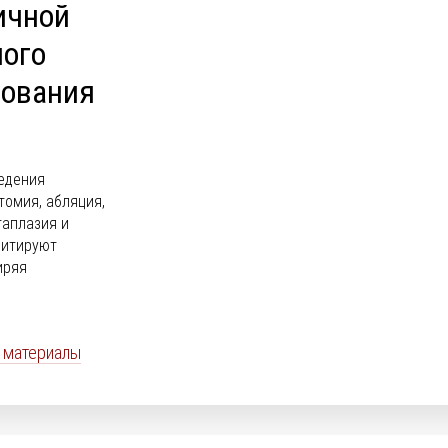
ичной
ного
дования
едения
омия, абляция,
таплазия и
митируют
иряя
 материалы