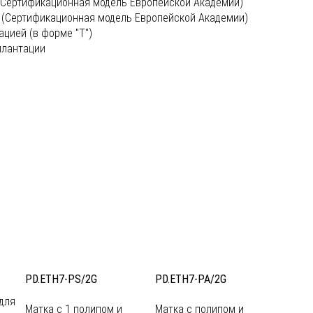
(Сертификационная модель Европейской Академии)
 (Сертификационная модель Европейской Академии)
цией (в форме "T")
плантации
PD.ETH7-PS/2G
PD.ETH7-PA/2G
для
Матка с 1 полипом и
Матка с полипом и