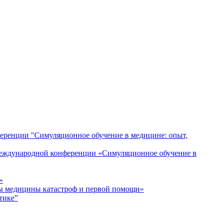
ференции "Симуляционное обучение в медицине: опыт,
 Международной конференции «Симуляционное обучение в
»
ы медицины катастроф и первой помощи»
тике”