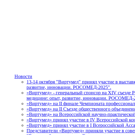
Новости
13-14 октября "Виртумед" принял участие в выста
развитие, инновации. РОСОМЕД-2025".
«Виртумед» - генеральный спонсор на XIV съезде
медицине: опыт, развитие, инновации. РОСОМЕД-
«Виртумед» на II финале Чемпионата профессион
«Виртумед» на II Съезде общественного объединен
«Виртумед» на Всероссийской научно-практическ
«Виртумед» принял участие в IV Всероссийской к
«Виртумед» принял участие в І Всероссийской Ас
Представители «Виртумед» приняли участие в совещ