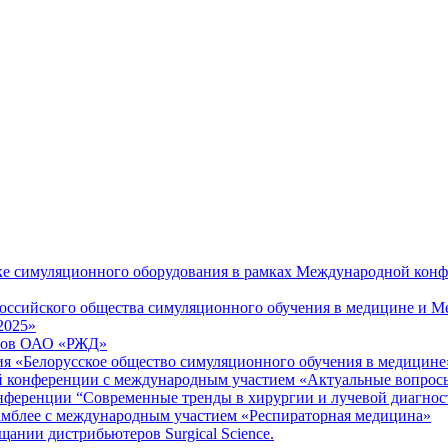
вке симуляционного оборудования в рамках Международной кон
 Российского общества симуляционного обучения в медицине и
2025»
алов ОАО «РЖД»
ия «Белорусское общество симуляционного обучения в медицине
ой конференции с международным участием «Актуальные вопрос
онференции “Современные тренды в хирургии и лучевой диагнос
самблее с международным участием «Респираторная медицина»
ании дистрибьютеров Surgical Science.