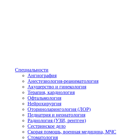
Специальности
Ангиография
Анестезиология-реаниматология
Акушерство и гинекология
Терапия, кардиология
Офтальмология
Нейрохирургия
Оториноларингология (ЛОР)
Педиатрия и неонатология
Радиология (УЗИ, рентген)
Сестринское дело
Скорая помощь, военная медицина, МЧС
Стоматология